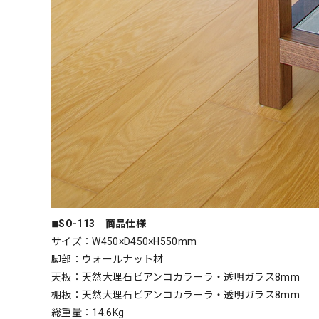
◾︎SO-113 商品仕様
サイズ：W450×D450×H550mm
脚部：ウォールナット材
天板：天然大理石ビアンコカラーラ・透明ガラス8mm
棚板：天然大理石ビアンコカラーラ・透明ガラス8mm
総重量：14.6Kg