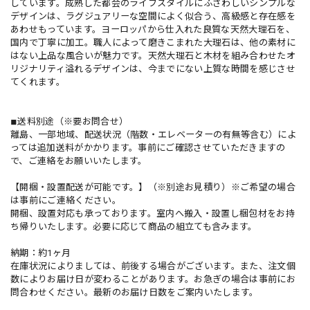
しています。成熟した都会のライフスタイルにふさわしいシンプルな
デザインは、ラグジュアリーな空間によく似合う、高級感と存在感を
あわせもっています。ヨーロッパから仕入れた良質な天然大理石を、
国内で丁寧に加工。職人によって磨きこまれた大理石は、他の素材に
はない上品な風合いが魅力です。天然大理石と木材を組み合わせたオ
リジナリティ溢れるデザインは、今までにない上質な時間を感じさせ
てくれます。
◾︎送料別途（※要お問合せ）
離島、一部地域、配送状況（階数・エレベーターの有無等含む）によ
っては追加送料がかかります。事前にご確認させていただきますの
で、ご連絡をお願いいたします。
【開梱・設置配送が可能です。】（※別途お見積り）※ご希望の場合
は事前にご連絡ください。
開梱、設置対応も承っております。室内へ搬入・設置し梱包材をお持
ち帰りいたします。必要に応じて商品の組立ても含みます。
納期：約1ヶ月
在庫状況によりましては、前後する場合がございます。また、注文個
数によりお届け日が変わることがあります。お急ぎの場合は事前にお
問合わせください。最新のお届け日数をご案内いたします。