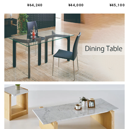
ラス天板 棚板天然石
ラス天板 透明ガラス
ラス天板 透明ガラス
¥64,240
¥44,000
¥45,100
スチール アイアン｜
幅400 スチール アイ
円形 丸 スチール アイ
NAW-252
アン｜ RT-03-C
アン｜ RT-05-C