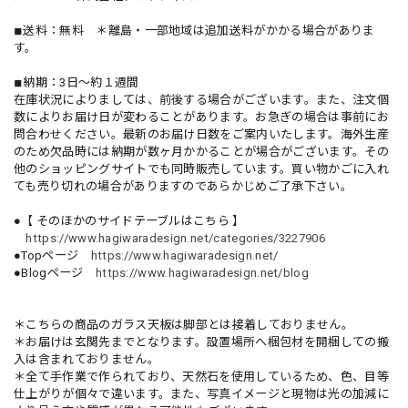
◾︎送料：無料 ＊離島・一部地域は追加送料がかかる場合がありま
す。
◾︎納期：3日〜約１週間
在庫状況によりましては、前後する場合がございます。また、注文個
数によりお届け日が変わることがあります。お急ぎの場合は事前にお
問合わせください。最新のお届け日数をご案内いたします。海外生産
のため欠品時には納期が数ヶ月かかることが場合がございます。その
他のショッピングサイトでも同時販売しています。買い物かごに入れ
ても売り切れの場合がありますのであらかじめご了承下さい。
●【 そのほかのサイドテーブルはこちら 】
https://www.hagiwaradesign.net/categories/3227906
●Topページ
https://www.hagiwaradesign.net/
●Blogページ
https://www.hagiwaradesign.net/blog
＊こちらの商品のガラス天板は脚部とは接着しておりません。
＊お届けは玄関先までとなります。設置場所へ梱包材を開梱しての搬
入は含まれておりません。
＊全て手作業で作られており、天然石を使用しているため、色、目等
仕上がりが個々で違います。また、写真イメージと現物は光の加減に