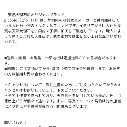
「天然大理石のオリジナルブランド」
piccolo（ピッコロ）は、静岡県の老舗家具メーカーと共同開発して
いる大理石小物のオリジナルブランドです。イタリアから仕入れた良
質な天然大理石を、国内で丁寧に加工して製造しています。職人によ
って磨きこまれた大理石は、他の素材では出せない上品な風合いが魅
力です。
◾︎送料：無料 ＊離島・一部地域は追加送料がかかる場合がありま
す。
◾︎納期： ご注文頂いてから1週間~2週間前後で発送致します。お急ぎ
の方は納期お問い合わせください。
＊キャンセルについて：受注生産のため、ご注文いただいてからのキ
ャンセルはお断りしています。予めご了承ください。
＊全て手作業で作られており、天然素材を使用しているため、色、目
等仕上がりが個々で違います。また、写真イメージと現物は光の加減
により見え方や質感が異なる可能性もございます。
ーーーーーーーーーーーーーーーーーーーーーーーーーーーー
問い合わせ：