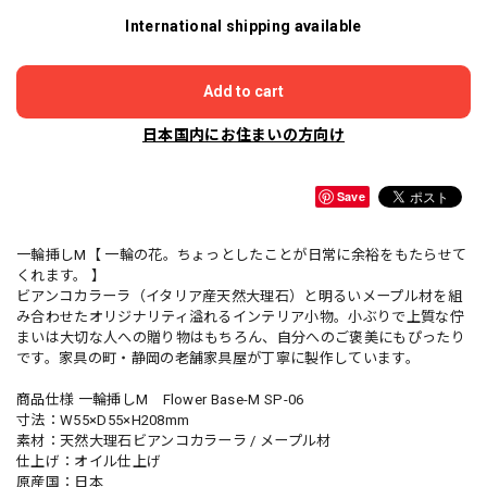
International shipping available
Add to cart
日本国内にお住まいの方向け
Save
一輪挿しM【 一輪の花。ちょっとしたことが日常に余裕をもたらせて
くれます。 】
ビアンコカラーラ（イタリア産天然大理石）と明るいメープル材を組
み合わせたオリジナリティ溢れるインテリア小物。小ぶりで上質な佇
まいは大切な人への贈り物はもちろん、自分へのご褒美にもぴったり
です。家具の町・静岡の老舗家具屋が丁寧に製作しています。
商品仕様 一輪挿しM Flower Base-M SP-06
寸法：W55×D55×H208mm
素材：天然大理石ビアンコカラーラ / メープル材
仕上げ：オイル仕上げ
原産国：日本