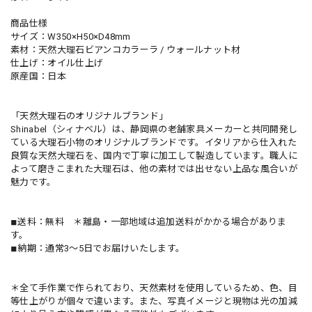
商品仕様
サイズ：W350×H50×D48mm
素材：天然大理石ビアンコカラーラ / ウォールナット材
仕上げ：オイル仕上げ
原産国：日本
「天然大理石のオリジナルブランド」
Shinabel（シィナベル）は、静岡県の老舗家具メーカーと共同開発し
ている大理石小物のオリジナルブランドです。イタリアから仕入れた
良質な天然大理石を、国内で丁寧に加工して製造しています。職人に
よって磨きこまれた大理石は、他の素材では出せない上品な風合いが
魅力です。
◾︎送料：無料 ＊離島・一部地域は追加送料がかかる場合がありま
す。
◾︎納期：通常3～5日でお届けいたします。
＊全て手作業で作られており、天然素材を使用しているため、色、目
等仕上がりが個々で違います。また、写真イメージと現物は光の加減