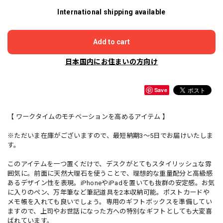
International shipping available
Add to cart
日本国内にお住まいの方向け
Save
【 ワークタイムのモチベーションを高めるアイテム 】
※ただいま在庫がございますので、最短納期3～5日でお届けいたしま
す。
このアイテムを一つ置くだけで、デスクがとてもスタイリッシュな雰
囲気に。前面に天然大理石を使うことで、理想的な重量配分と高級感
あるデザイン性を表現。iPhoneやiPadを置いても抜群の安定感。お気
に入りのペン、万年筆など筆記道具を2本収納可能。ポストカードや
メモ帳を入れても良いでしょう。専用のギフトボックスを準備してい
ますので、上司やお世話になった方への特別なギフトとしても大変喜
ばれています。