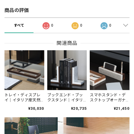
商品の評価
すべて
0
0
0
関連商品
トレイ・ディスプレ
ブックエンド・ブッ
スマホスタンド・デ
イ｜イタリア産天然
クスタンド｜イタリ
スクトップオーガナ
大理石 ホワイト｜ロ
ア産天然大理石 ホワ
イザー｜イタリア産
¥30,030
¥20,735
¥21,450
ングトレイ
イト 1本｜ブックエン
天然大理石 ホワイト
ド
｜シィナベルラインM