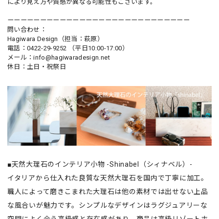
により見え方や質感が異なる可能性もございます。
ーーーーーーーーーーーーーーーーーーーーーーーーーーーー
問い合わせ：
Hagiwara Design（担当：萩原）
電話：0422-29-9252 （平日10:00-17:00）
メール：
info@hagiwaradesign.net
休日：土日・祝祭日
■天然大理石のインテリア小物 -Shinabel（シィナベル）-
イタリアから仕入れた良質な天然大理石を国内で丁寧に加工。
職人によって磨きこまれた大理石は他の素材では出せない上品
な風合いが魅力です。シンプルなデザインはラグジュアリーな
空間によく合う高級感と存在感があり、商品は高級リゾートホ