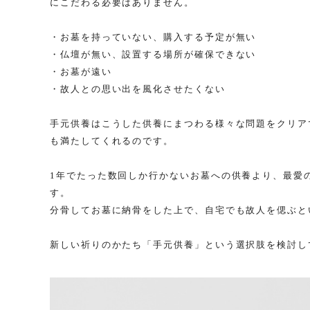
にこだわる必要はありません。
・お墓を持っていない、購入する予定が無い
・仏壇が無い、設置する場所が確保できない
・お墓が遠い
・故人との思い出を風化させたくない
手元供養はこうした供養にまつわる様々な問題をクリア
も満たしてくれるのです。
1年でたった数回しか行かないお墓への供養より、最愛
す。
分骨してお墓に納骨をした上で、自宅でも故人を偲ぶと
新しい祈りのかたち「手元供養」という選択肢を検討し