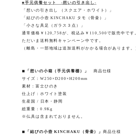
■手元供養セット -想いの引き出し-
「想いの引き出し （スクエア・ホワイト）」
「結びの小壺 KINCHAKU タモ（骨壷）」
「小さな具足（ガラス３点）」
通常価格￥120,758が、税込み￥
110,500
で販売中です
ただいま送料無料キャンペーン中です。
（離島・一部地域は追加送料がかかる場合があります。
◾︎「想いの小箱（手元供養棚）」
商品仕様
サイズ：W250×D200×H200mm
素材：富士ひのき
仕上げ：ホワイト塗装
生産国 / 日本・静岡
総重量：0.9Kg
※仏具は含まれておりません。
◾︎「結びの小壺 KINCHAKU（骨壷）」
商品仕様