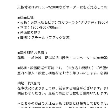
天板寸法はW1350~W2000などオーダーにもご対応し
◾︎商品仕様
● 天板：天然大理石ビアンコカラーラ (イタリア産 / 1800×8
● 本体：1800×800×700mm
● 糸面取り磨き
● 脚 部：スチール（ブラック塗装）
◾︎送料別途お見積り
離島、一部地域、配送状況（階数・エレベーターの有無等
◾︎開梱・設置配送が可能です。（※別途お見積り）ご希望
室内へ搬入・設置し梱包材をお持ち帰りいたします。必要
納期：約3週間
在庫状況によりましては、前後する場合がございます。ま
問合わせください。最新のお届け日数をご案内いたします
＊こちらの商品の大理石天板は脚部とは接着しておりませ