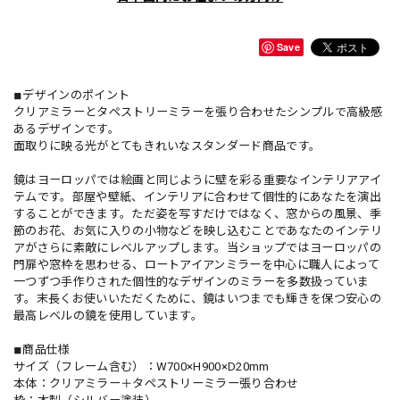
Save
◾︎デザインのポイント
クリアミラーとタペストリーミラーを張り合わせたシンプルで高級感
あるデザインです。
面取りに映る光がとてもきれいなスタンダード商品です。
鏡はヨーロッパでは絵画と同じように壁を彩る重要なインテリアアイ
テムです。部屋や壁紙、インテリアに合わせて個性的にあなたを演出
することができます。ただ姿を写すだけではなく、窓からの風景、季
節のお花、お気に入りの小物などを映し込むことであなたのインテリ
アがさらに素敵にレベルアップします。当ショップではヨーロッパの
門扉や窓枠を思わせる、ロートアイアンミラーを中心に職人によって
一つずつ手作りされた個性的なデザインのミラーを多数扱っていま
す。末長くお使いいただくために、鏡はいつまでも輝きを保つ安心の
最高レベルの鏡を使用しています。
◾︎商品仕様
サイズ（フレーム含む）：W700×H900×D20mm
本体：クリアミラー＋タペストリーミラー張り合わせ