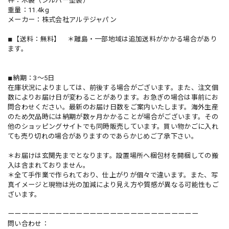
枠：木製（シルバー塗装）
重量：11.4kg
メーカー：株式会社アルテジャパン
◾︎【送料：無料】 ＊離島・一部地域は追加送料がかかる場合があり
ます。
◾︎納期：3～5日
在庫状況によりましては、前後する場合がございます。また、注文個
数によりお届け日が変わることがあります。お急ぎの場合は事前にお
問合わせください。最新のお届け日数をご案内いたします。海外生産
のため欠品時には納期が数ヶ月かかることが場合がございます。その
他のショッピングサイトでも同時販売しています。買い物かごに入れ
ても売り切れの場合がありますのであらかじめご了承下さい。
＊お届けは玄関先までとなります。設置場所へ梱包材を開梱しての搬
入は含まれておりません。
＊全て手作業で作られており、仕上がりが個々で違います。また、写
真イメージと現物は光の加減により見え方や質感が異なる可能性もご
ざいます。
ーーーーーーーーーーーーーーーーーーーーーーーーーーーー
問い合わせ：